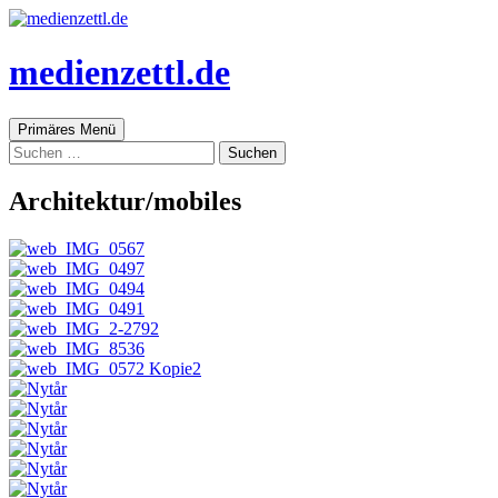
medienzettl.de
Suchen
Springe
Primäres Menü
zum
Suchen
Inhalt
nach:
Architektur/mobiles